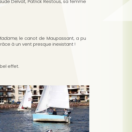
ude Delvat, Patrick Restous, sa femme
adame,
le canot de Maupassant, a pu
râce à un vent presque inexistant !
bel effet.