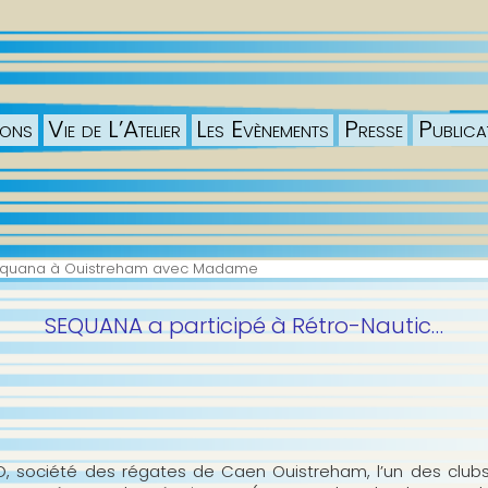
ions
Vie de L’Atelier
Les Evènements
Presse
Publica
Sequana à Ouistreham avec Madame
SEQUANA a participé à Rétro-Nautic…
, société des régates de Caen Ouistreham, l’un des clubs