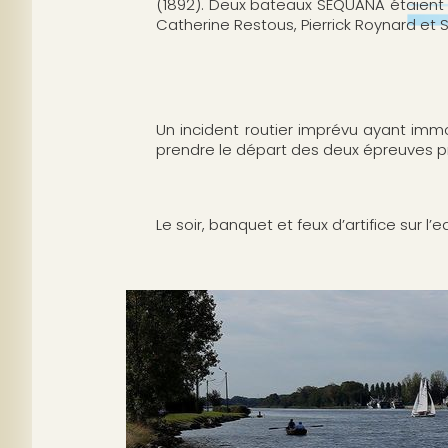
n
a
(1892). Deux bateaux SEQUANA étaient
c
l
Catherine Restous, Pierrick Roynard e
i
p
a
l
e
Un incident routier imprévu ayant immo
prendre le départ des deux épreuves pré
Le soir, banquet et feux d’artifice sur l’