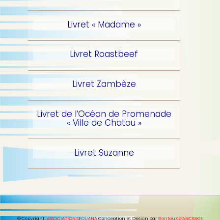
p
b
a
l
Livret « Madame »
e
Livret Roastbeef
Livret Zambèze
Livret de l’Océan de Promenade
« Ville de Chatou »
Livret Suzanne
© Copyright:
ASSOCIATION SEQUANA
Conception et Design par
BentouX d'ANCRAGE