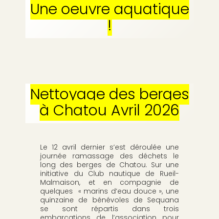
p
Une oeuvre aquatique
b
a
!
l
e
Nettoyage des berges
à Chatou Avril 2026
Le 12 avril dernier s’est déroulée une
journée ramassage des déchets le
long des berges de Chatou. Sur une
initiative du Club nautique de Rueil-
Malmaison, et en compagnie de
quelques « marins d’eau douce », une
quinzaine de bénévoles de Sequana
se sont répartis dans trois
embarcations de l’association pour