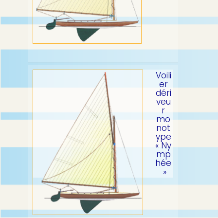
Voili
er
déri
veu
r
mo
not
ype
« Ny
mp
hée
»