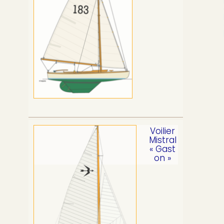
p
b
a
l
e
Voilier
Mistral
« Gast
on »