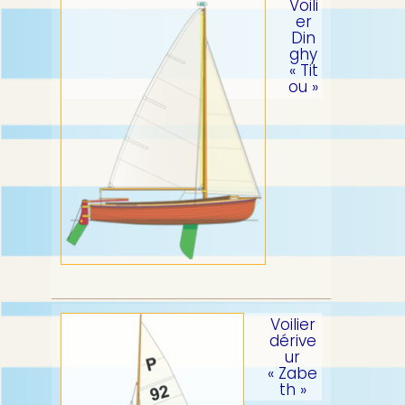
Voili
er
Din
ghy
« Tit
ou »
Voilier
dérive
ur
« Zabe
th »