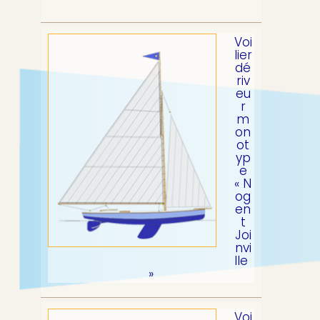
Voi
lier
dé
riv
eu
r
m
on
ot
yp
e
« N
og
en
t
Joi
nvi
lle
»
Voi