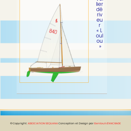
lier
dé
riv
eu
r
« L
oul
ou
»
© Copyright:
ASSOCIATION SEQUANA
Conception et Design par
BentouX d'ANCRAGE