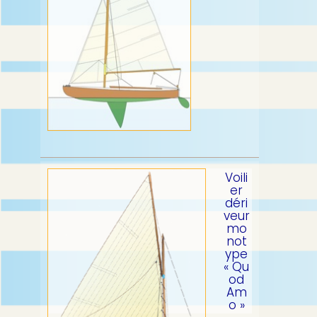
Voili
er
déri
veur
mo
not
ype
« Qu
od
Am
o »