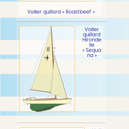
Voilier quillard « Roastbeef »
Voilier
quillard
Hironde
lle
« Sequa
na »