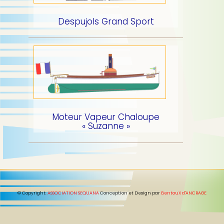
p
b
a
Despujols Grand Sport
l
e
Moteur Vapeur Chaloupe
« Suzanne »
© Copyright:
ASSOCIATION SEQUANA
Conception et Design par
BentouX d'ANCRAGE