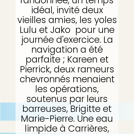
randonnée, un temps
p
b
idéal, invité deux
a
l
vieilles amies, les yoles
e
Lulu et Jako pour une
journée d'exercice. La
navigation a été
parfaite ; Kareen et
Pierrick, deux rameurs
chevronnés menaient
les opérations,
soutenus par leurs
barreuses, Brigitte et
Marie-Pierre. Une eau
limpide à Carrières,