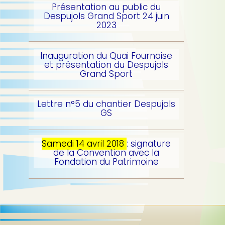
p
b
Présentation au public du
a
Despujols Grand Sport 24 juin
l
2023
e
Inauguration du Quai Fournaise
et présentation du Despujols
Grand Sport
Lettre n°5 du chantier Despujols
GS
Samedi 14 avril 2018
: signature
de la Convention avec la
Fondation du Patrimoine