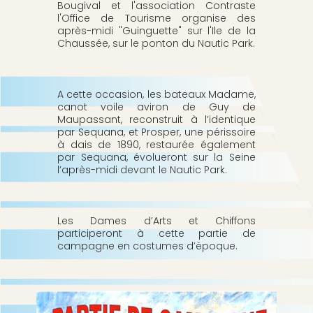
Bougival et l'association Contraste
p
b
l'Office de Tourisme organise des
a
après-midi "Guinguette" sur l'Ile de la
l
Chaussée, sur le ponton du Nautic Park.
e
A cette occasion, les bateaux Madame,
canot voile aviron de Guy de
Maupassant, reconstruit à l’identique
par Sequana, et Prosper, une périssoire
à dais de 1890, restaurée également
par Sequana, évolueront sur la Seine
l’après-midi devant le Nautic Park.
Les Dames d’Arts et Chiffons
participeront à cette partie de
campagne en costumes d’époque.