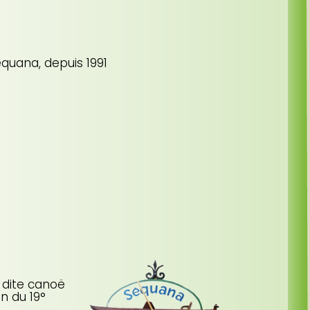
equana, depuis 1991
 dite canoë
in du 19°