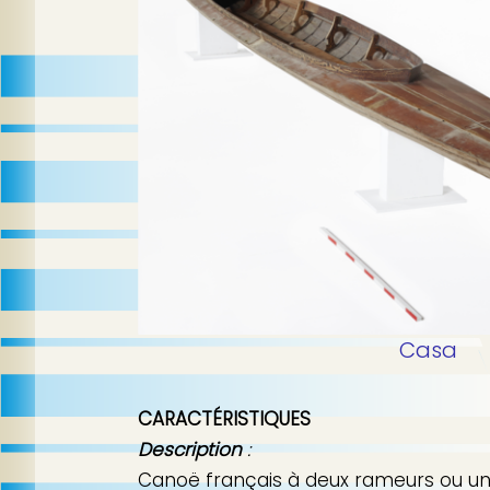
n
a
c
l
i
p
a
l
e
Casa
CARACTÉRISTIQUES
Description
:
Canoë français à deux rameurs ou u