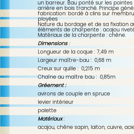
un barreur. Bau ponté sur les pointes
arrière en bois tranché. Principe géné
fabrication: bordé à clins sur membr
ployées
Nature du bordage et de sa fixation a
éléments de charpente : acajou rivet
Matériaux de la charpente : chêne.
Dimensions
:
Longueur de la coque : 7,49 m
Largeur maître-bau : 0,68 m
Creux sur quille : 0,215 m
Chaîne au maître bau : 0,85m
Gréement :
avirons de couple en spruce
levier intérieur
palette
Matériaux
:
acajou, chêne sapin, laiton, cuivre, aci