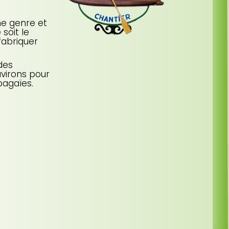
e genre et
soit le
fabriquer
des
virons pour
 pagaïes.