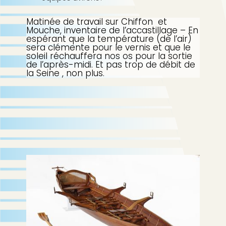
p
b
a
Matinée de travail sur Chiffon et
l
Mouche, inventaire de l’accastillage – En
e
espérant que la température (de l’air)
sera clémente pour le vernis et que le
soleil réchauffera nos os pour la sortie
de l’après-midi. Et pas trop de débit de
la Seine , non plus.