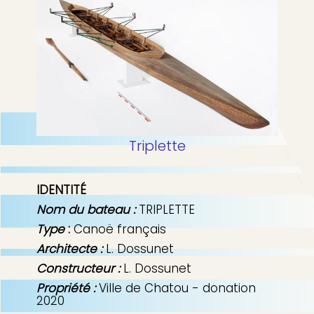
p
b
a
l
e
Triplette
IDENTITÉ
Nom du bateau :
TRIPLETTE
Type
:
Canoë français
Architecte :
L. Dossunet
Constructeur :
L. Dossunet
Propriété :
Ville de Chatou - donation
2020