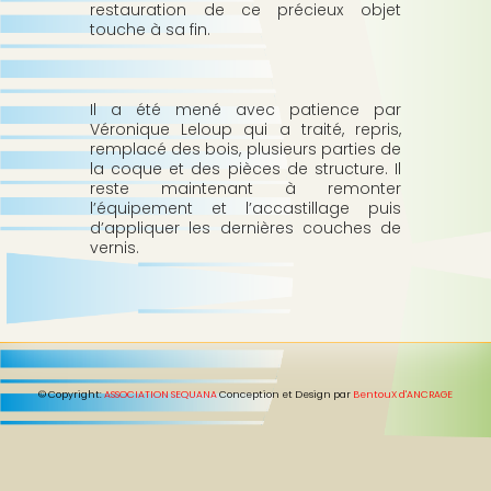
p
restauration de ce précieux objet
b
a
touche à sa fin.
l
e
Il a été mené avec patience par
Véronique Leloup qui a traité, repris,
remplacé des bois, plusieurs parties de
la coque et des pièces de structure. Il
reste maintenant à remonter
l’équipement et l’accastillage puis
d’appliquer les dernières couches de
vernis.
© Copyright:
ASSOCIATION SEQUANA
Conception et Design par
BentouX d'ANCRAGE